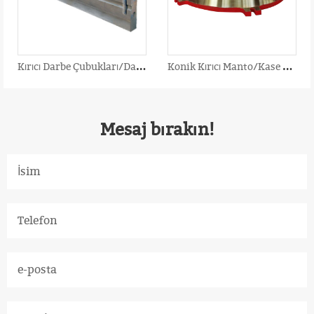
K
ırıcı Darbe Çubukları/Darbeli Kırıcı Palet
K
onik Kırıcı Manto/Kase Astarı/İçbükey
Mesaj bırakın!