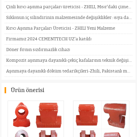
Çinli kırıcı aşınma parçaları üreticisi - ZHILI, Mısır'daki çimento endüstrisi fuarına katıldı
Siklonun iç silindirinin malzemesinde değişiklikler: ısıya dayanıklı çelikten seramiğe
Kırıcı Aşınma Parçaları Üreticisi - ZHILI Yeni Malzeme
Firmamız 2024 CEMENTTECH UZ'a katıldı
Döner fırının sızdırmazlık cihazı
Kompozit aşınmaya dayanıklı çekiç kafalarının teknik değişimi
Aşınmaya dayanıklı döküm tedarikçileri-Zhili, Pakistanlı müşterilerin incelemesini ve ziyaretini mem
Ürün önerisi