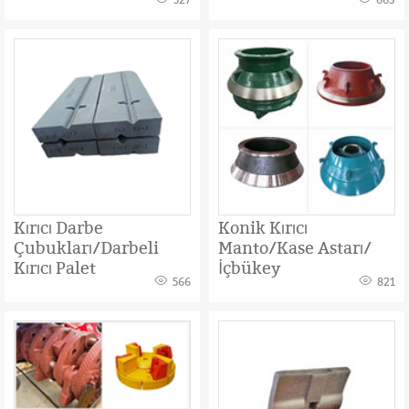
527
663
Kırıcı Darbe
Konik Kırıcı
Çubukları/Darbeli
Manto/Kase Astarı/
Kırıcı Palet
İçbükey
566
821